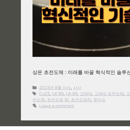
상온 초전도체 : 미래를 바꿀 혁식적인 솔루
Categories
2023년 8월 시사
,
시사
Tags
Cu2S
,
LK 99
,
LK-99
,
고려대
,
고려대 초전도체
,
전도체
,
초전도체 뜻
,
초전도체란
,
핫이슈
Leave a comment