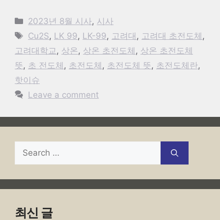
Categories
2023년 8월 시사
,
시사
Tags
Cu2S
,
LK 99
,
LK-99
,
고려대
,
고려대 초전도체
,
고려대학교
,
상온
,
상온 초전도체
,
상온 초전도체
뜻
,
초 전도체
,
초전도체
,
초전도체 뜻
,
초전도체란
,
핫이슈
Leave a comment
Search
for:
최신 글