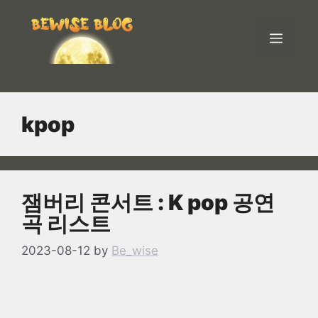
Skip
to
Men
content
kpop
잼버리 콘서트 : K pop 공연
곡 리스트
2023-08-12
by
Be_wise