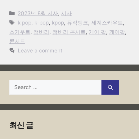
Categories
2023년 8월 시사
,
시사
Tags
k pop
,
k-pop
,
kpop
,
뮤직뱅크
,
세계스카우트
,
스카우트
,
잼버리
,
잼버리 콘서트
,
케이 팝
,
케이팝
,
콘서트
Leave a comment
Search
for:
최신 글